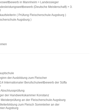
deswettbewerb in Mannheim > Landessieger
desleistungswettbewerb (Deutsche Meisterschaft) > 3.
l
aufsleiterin ( Prüfung Fleischerschule Augsburg )
ischerschule Augsburg )
ehmen
auptschule
ginn der Ausbildung zum Fleischer
4 Internationaler Berufschulwettbewerb der Süffa
e
Abschlussprüfung
ger der Handwerkskammer Konstanz
Meisterprüfung an der Fleischerschule Augsburg
eiterbildung zum Fleisch Sommlelier an der
mier Augsburg