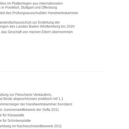
llen im Plattenlegen aus internationalen
n Frankfurt, Stuttgart und Offenburg
glied des Prüfungsausschußder Handwerkskammer
Landesfachausschuß zur Erstellung der
ungen des Landes Baden Württemberg bis 2020
h das Geschäft von meinen Eltern übernommen
fung zur Fleischerei Verkäuferin,
d Beste abgeschlossen praktisch mit 1,1
ammersieger der Handwerkskammer Konstanz
er Juniorenwettbewerb der Süffa 2011
e für Käseplatte
e für Schinkenplatte
samtsieg im Nachwuchswettbewerb 2011