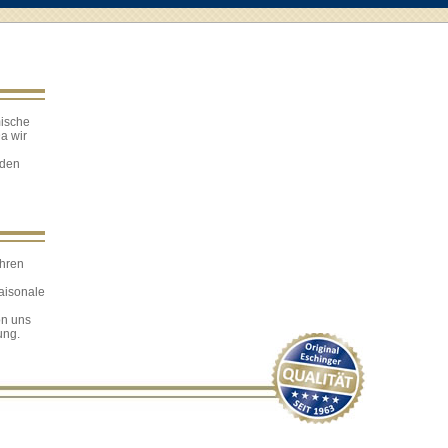
mische
Da wir
nden
Ihren
saisonale
on uns
ung.