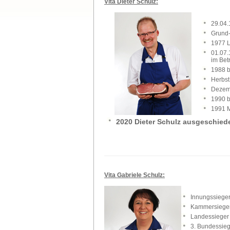
Vita Dieter Schulz:
29.04
Grund
1977 L
01.07.
im Bet
1988 b
Herbst
Dezem
1990 b
1991 M
2020 Dieter Schulz ausgeschied
Vita Gabriele Schulz:
Innungssieger
Kammersiege
Landessieger
3. Bundessie