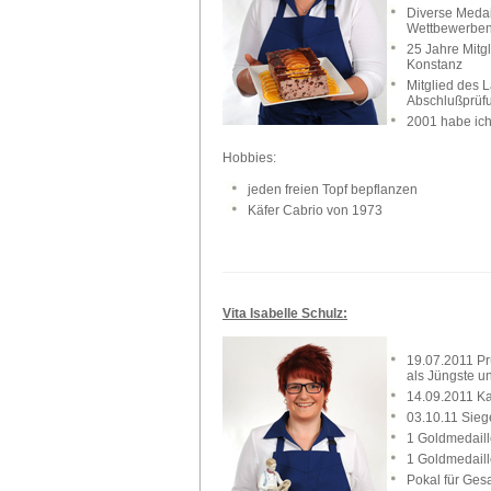
Diverse Medai
Wettbewerben i
25 Jahre Mit
Konstanz
Mitglied des 
Abschlußprüf
2001 habe ic
Hobbies:
jeden freien Topf bepflanzen
Käfer Cabrio von 1973
Vita Isabelle Schulz:
19.07.2011 Prü
als J
üngste un
14.09.2011 K
03.10.11 Sieg
1 Goldmedaill
1 Goldmedaill
Pokal für Ge